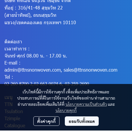
บริษัท ทีทีเอ็น นันวูเว่น โซลูชั่น จำกัด
ที่อยู่ : 316/41-48 สุขุมวิท 22
(สายน้ำทิพย์), ถนนสุขุมวิท
แขวง/เขตคลองเตย
กรุงเทพฯ 10110
ติดต่อเรา
เวลาทำการ :
จันทร์-ศุกร์ 08.00 น. - 17.00 น.
E-mail :
admin@ttnsnonwoven.com
,
sales@ttnsnonwoven.com
Tel :
02-260-8700-2
,
02-663-0074-6
,
02-259-2690
เว็บไซต์นี้มีการใช้งานคุกกี้ เพื่อเพิ่มประสิทธิภาพและ
เมนู
ประสบการณ์ที่ดีในการใช้งานเว็บไซต์ของท่าน ท่านสามารถ
TTN
อ่านรายละเอียดเพิ่มเติมได้ที่
นโยบายความเป็นส่วนตัว
และ
นโยบายคุกกี้
Tsulation
Tzimple
ตั้งค่าคุกกี้
ยอมรับทั้งหมด
Catalogue