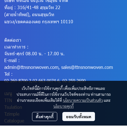
บริษัท ทีทีเอ็น นันวูเว่น โซลูชั่น จำกัด
ที่อยู่ : 316/41-48 สุขุมวิท 22
(สายน้ำทิพย์), ถนนสุขุมวิท
แขวง/เขตคลองเตย
กรุงเทพฯ 10110
ติดต่อเรา
เวลาทำการ :
จันทร์-ศุกร์ 08.00 น. - 17.00 น.
E-mail :
admin@ttnsnonwoven.com
,
sales@ttnsnonwoven.com
Tel :
02-260-8700-2
,
02-663-0074-6
,
02-259-2690
เว็บไซต์นี้มีการใช้งานคุกกี้ เพื่อเพิ่มประสิทธิภาพและ
เมนู
ประสบการณ์ที่ดีในการใช้งานเว็บไซต์ของท่าน ท่านสามารถ
TTN
อ่านรายละเอียดเพิ่มเติมได้ที่
นโยบายความเป็นส่วนตัว
และ
นโยบายคุกกี้
Tsulation
Tzimple
ตั้งค่าคุกกี้
ยอมรับทั้งหมด
Catalogue