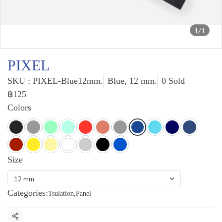
1/1
PIXEL
SKU : PIXEL-Blue12mm.
Blue, 12 mm.
0 Sold
฿125
Colors
Size
12 mm.
Categories:
Tsulation
,
Panel
Share