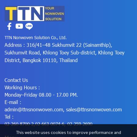
TTN Nonwoven Solution Co., Ltd.
Address : 316/41–48 Sukhumvit 22 (Sainamthip),
Sukhumvit Road, Khlong Toey Sub-district, Khlong Toey
District, Bangkok 10110, Thailand
Contact Us
Working Hours :
Monday–Friday 08.00 - 17.00 PM.
E-mail :
admin@ttnsnonwoven.com
,
sales@ttnsnonwoven.com
Tel :
02-260-8700-2
,
02-663-0074-6
,
02-259-2690
This website uses cookies to improve performance and