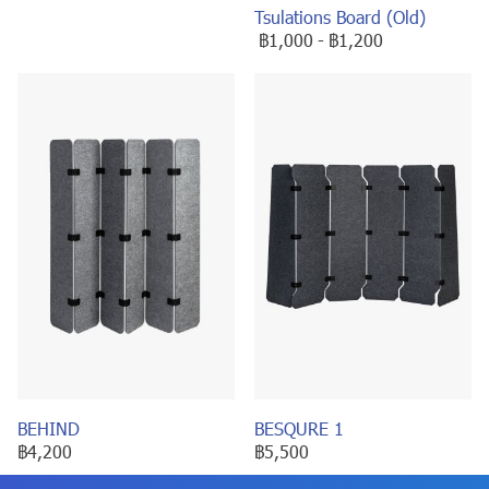
Tsulations Board (Old)
฿1,000
-
฿1,200
BEHIND
BESQURE 1
฿4,200
฿5,500