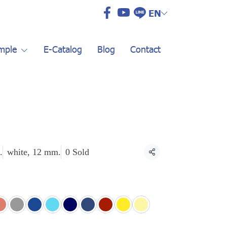
EN
mple
E-Catalog
Blog
Contact
.
white, 12 mm.
0 Sold
Share