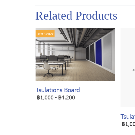
Related Products
Best Seller
Tsulations Board
฿1,000
-
฿4,200
Tsula
฿1,0