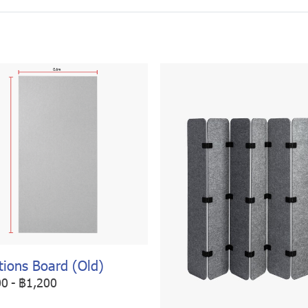
tions Board (Old)
00
-
฿1,200