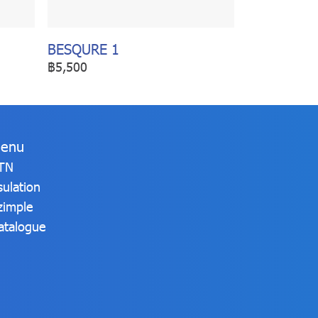
BESQURE 1
฿5,500
enu
TN
sulation
zimple
atalogue