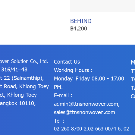
BEHIND
฿4,200
ven Solution Co., Ltd.
Contact Us
M
: 316/41–48
Working Hours :
T
t 22 (Sainamthip),
Monday–Friday 08.00 - 17.00
T
t Road, Khlong Toey
PM.
T
ict, Khlong Toey
E-mail :
C
 Bangkok 10110,
admin@ttnsnonwoven.com
,
sales@ttnsnonwoven.com
Tel :
02-260-8700-2
,
02-663-0074-6
,
02-