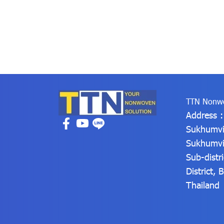
TTN Nonwo
Address 
Sukhumvi
Sukhumvi
Sub-distr
District,
Thailand