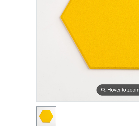
⚲
Hover to zoo