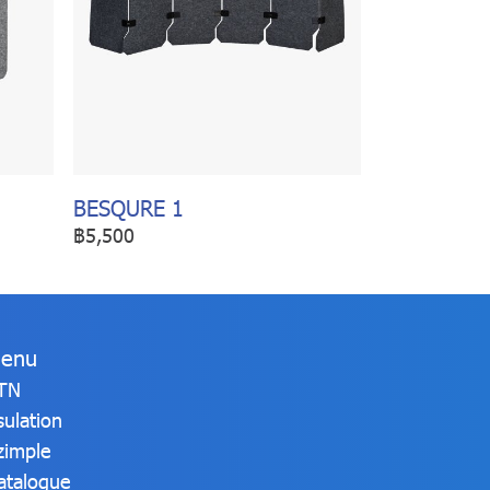
BESQURE 1
฿5,500
enu
TN
sulation
zimple
atalogue