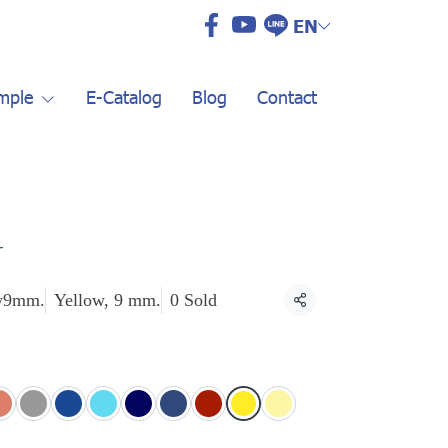
EN
mple
E-Catalog
Blog
Contact
N
w9mm.
Yellow, 9 mm.
0 Sold
Share