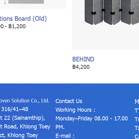
tions Board (Old)
00
-
฿1,200
BEHIND
฿4,200
ven Solution Co., Ltd.
Contact Us
M
: 316/41–48
Working Hours :
T
t 22 (Sainamthip),
Monday–Friday 08.00 - 17.00
T
t Road, Khlong Toey
PM.
T
ict, Khlong Toey
E-mail :
C