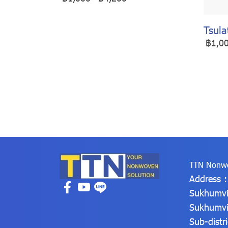
Tsula
฿1,0
TTN Nonwo
Address 
Sukhumvi
Sukhumvi
Sub-distr