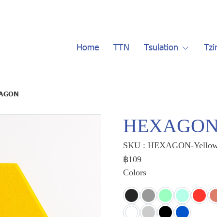
Home
TTN
Tsulation
Tzi
AGON
HEXAGO
SKU : HEXAGON-Yello
฿109
Colors