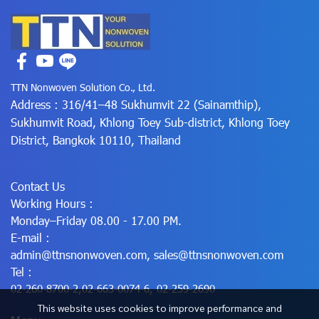
TTN Nonwoven Solution Co., Ltd.
Address : 316/41–48 Sukhumvit 22 (Sainamthip),
Sukhumvit Road, Khlong Toey Sub-district, Khlong Toey
District, Bangkok 10110, Thailand
Contact Us
Working Hours :
Monday–Friday 08.00 - 17.00 PM.
E-mail :
admin@ttnsnonwoven.com
,
sales@ttnsnonwoven.com
Tel :
02-260-8700-2
,
02-663-0074-6
,
02-259-2690
This website uses cookies to improve performance and