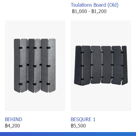
Tsulations Board (Old)
฿1,000
-
฿1,200
BEHIND
BESQURE 1
฿4,200
฿5,500