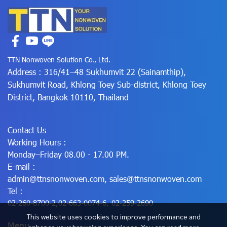
TTN Nonwoven Solution Co., Ltd.
Address : 316/41–48 Sukhumvit 22 (Sainamthip),
Sukhumvit Road, Khlong Toey Sub-district, Khlong Toey
District, Bangkok 10110, Thailand
Contact Us
Working Hours :
Monday–Friday 08.00 - 17.00 PM.
E-mail :
admin@ttnsnonwoven.com
,
sales@ttnsnonwoven.com
Tel :
02-260-8700-2
,
02-663-0074-6
,
02-259-2690
This website uses cookies to improve performance and
Menu