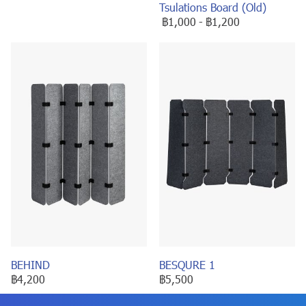
Tsulations Board (Old)
฿1,000
-
฿1,200
BEHIND
BESQURE 1
฿4,200
฿5,500