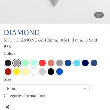
1/1
DIAMOND
SKU : DIAMOND-ASH9mm.
ASH, 9 mm.
0 Sold
฿55
Colors
Size
9 mm.
Categories:
Tsulation
,
Panel
Share