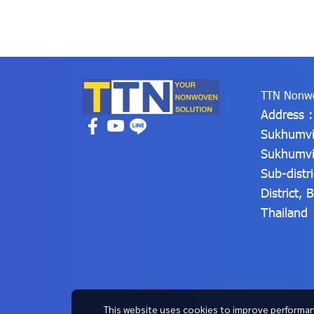
TTN Nonwo
Address 
Sukhumvi
Sukhumvi
Sub-distr
District,
Thailand
This website uses cookies to improve performan