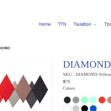
Home
TTN
Tsulation
Tzi
MOND
DIAMOND
SKU : DIAMOND-Yello
฿70
Colors