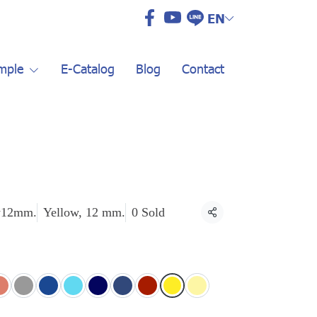
EN
mple
E-Catalog
Blog
Contact
w12mm.
Yellow, 12 mm.
0 Sold
Share