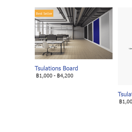
Best Seller
Tsulations Board
฿1,000
-
฿4,200
Tsula
฿1,0