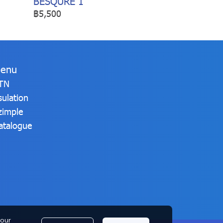
BESQURE 1
฿5,500
enu
TN
sulation
zimple
atalogue
 our