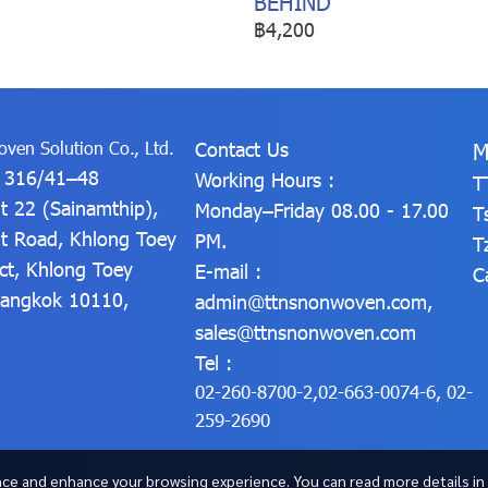
BEHIND
฿4,200
ven Solution Co., Ltd.
Contact Us
M
: 316/41–48
Working Hours :
T
t 22 (Sainamthip),
Monday–Friday 08.00 - 17.00
T
t Road, Khlong Toey
PM.
T
ict, Khlong Toey
E-mail :
C
 Bangkok 10110,
admin@ttnsnonwoven.com
,
sales@ttnsnonwoven.com
Tel :
02-260-8700-2
,
02-663-0074-6
,
02-
259-2690
ce and enhance your browsing experience. You can read more details in