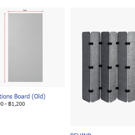
tions Board (Old)
00
-
฿1,200