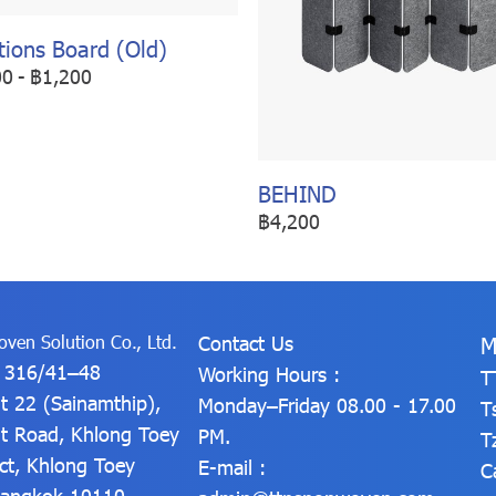
tions Board (Old)
00
-
฿1,200
BEHIND
฿4,200
ven Solution Co., Ltd.
Contact Us
M
: 316/41–48
Working Hours :
T
t 22 (Sainamthip),
Monday–Friday 08.00 - 17.00
T
t Road, Khlong Toey
PM.
T
ict, Khlong Toey
E-mail :
C
 Bangkok 10110,