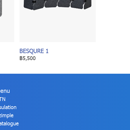
BESQURE 1
฿5,500
enu
TN
sulation
zimple
atalogue