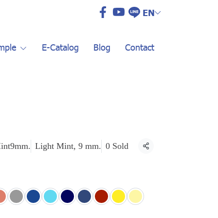
EN
mple
E-Catalog
Blog
Contact
int9mm.
Light Mint, 9 mm.
0 Sold
Share