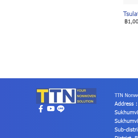
Tsula
฿1,0
TTN Nonwo
Address 
Sukhumvi
Sukhumvi
Sub-distr
District,