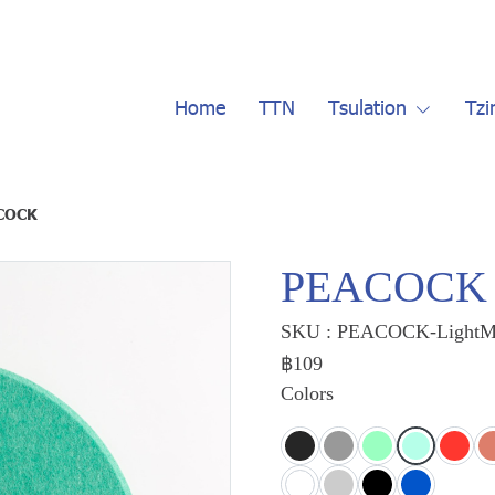
Home
TTN
Tsulation
Tzi
COCK
PEACOCK
SKU : PEACOCK-LightM
฿109
Colors