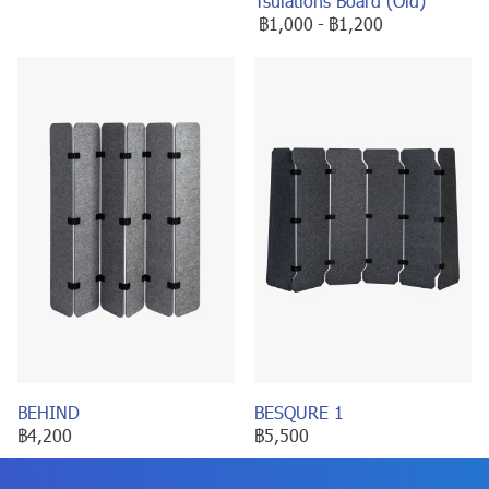
Tsulations Board (Old)
฿1,000
-
฿1,200
BEHIND
BESQURE 1
฿4,200
฿5,500