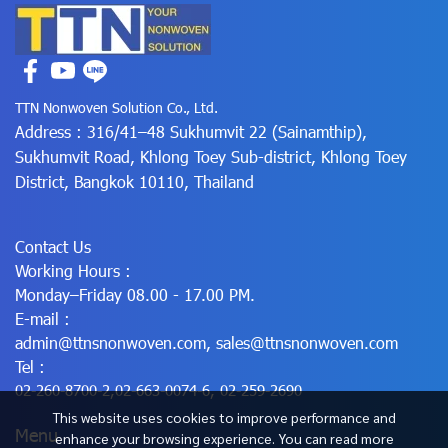
TTN Nonwoven Solution Co., Ltd.
Address : 316/41–48 Sukhumvit 22 (Sainamthip),
Sukhumvit Road, Khlong Toey Sub-district, Khlong Toey
District, Bangkok 10110, Thailand
Contact Us
Working Hours :
Monday–Friday 08.00 - 17.00 PM.
E-mail :
admin@ttnsnonwoven.com
,
sales@ttnsnonwoven.com
Tel :
02-260-8700-2
,
02-663-0074-6
,
02-259-2690
This website uses cookies to improve performance and
Menu
enhance your browsing experience. You can read more