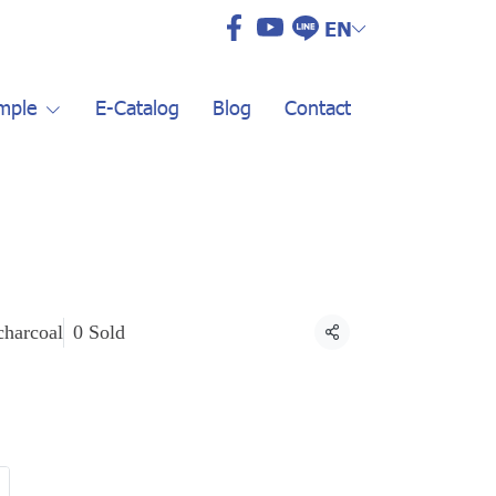
EN
mple
E-Catalog
Blog
Contact
charcoal
0 Sold
Share