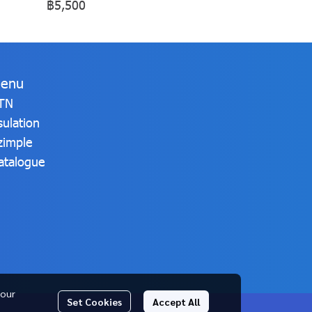
฿5,500
enu
TN
sulation
zimple
atalogue
 our
Set Cookies
Accept All