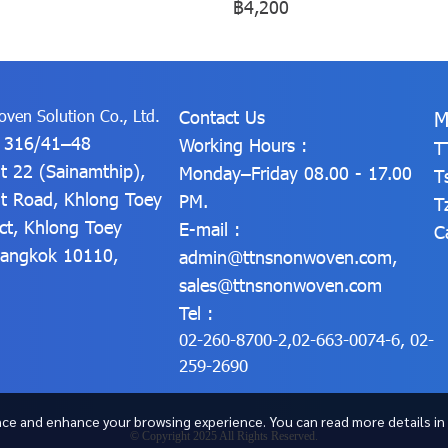
฿4,200
ven Solution Co., Ltd.
Contact Us
M
: 316/41–48
Working Hours :
T
t 22 (Sainamthip),
Monday–Friday 08.00 - 17.00
T
t Road, Khlong Toey
PM.
T
ict, Khlong Toey
E-mail :
C
 Bangkok 10110,
admin@ttnsnonwoven.com
,
sales@ttnsnonwoven.com
Tel :
02-260-8700-2
,
02-663-0074-6
,
02-
259-2690
ce and enhance your browsing experience. You can read more details in
© Copyright 2025 All Rights Reserved.