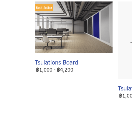
Best Seller
Tsulations Board
฿1,000
-
฿4,200
Tsula
฿1,0