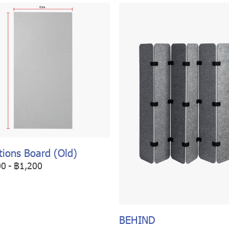
tions Board (Old)
00
-
฿1,200
BEHIND