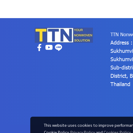
TTN Nonwo
Address 
Sukhumvi
Sukhumvi
Sub-distr
District,
Thailand
This website uses cookies to improve performan
Cookie Policy.
Privacy Policy
and
Cookies Policy