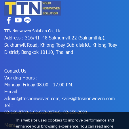
TTN Nonwoven Solution Co., Ltd.
Address : 316/41–48 Sukhumvit 22 (Sainamthip),
Sukhumvit Road, Khlong Toey Sub-district, Khlong Toey
District, Bangkok 10110, Thailand
Contact Us
Working Hours :
Monday–Friday 08.00 - 17.00 PM.
E-mail :
admin@ttnsnonwoven.com
,
sales@ttnsnonwoven.com
Tel :
02-260-8700-2
,
02-663-0074-6
,
02-259-2690
This website uses cookies to improve performance and
Menu
enhance your browsing experience. You can read more