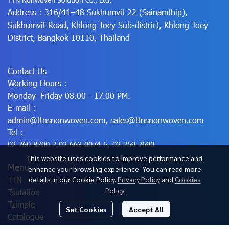
Address : 316/41–48 Sukhumvit 22 (Sainamthip),
Sukhumvit Road, Khlong Toey Sub-district, Khlong Toey
District, Bangkok 10110, Thailand
Contact Us
Working Hours :
Monday–Friday 08.00 - 17.00 PM.
E-mail :
admin@ttnsnonwoven.com
,
sales@ttnsnonwoven.com
Tel :
02-260-8700-2
,
02-663-0074-6
,
02-259-2690
This website uses cookies to improve performance and
Menu
enhance your browsing experience. You can read more
TTN
details in our Cookie Policy.
Privacy Policy
and
Cookies
Policy
Tsulation
Tzimple
Set Cookies
Accept All
Catalogue