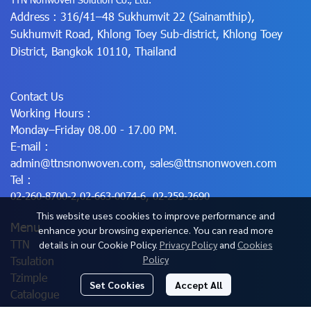
Address : 316/41–48 Sukhumvit 22 (Sainamthip),
Sukhumvit Road, Khlong Toey Sub-district, Khlong Toey
District, Bangkok 10110, Thailand
Contact Us
Working Hours :
Monday–Friday 08.00 - 17.00 PM.
E-mail :
admin@ttnsnonwoven.com
,
sales@ttnsnonwoven.com
Tel :
02-260-8700-2
,
02-663-0074-6
,
02-259-2690
This website uses cookies to improve performance and
Menu
enhance your browsing experience. You can read more
TTN
details in our Cookie Policy.
Privacy Policy
and
Cookies
Policy
Tsulation
Tzimple
Set Cookies
Accept All
Catalogue