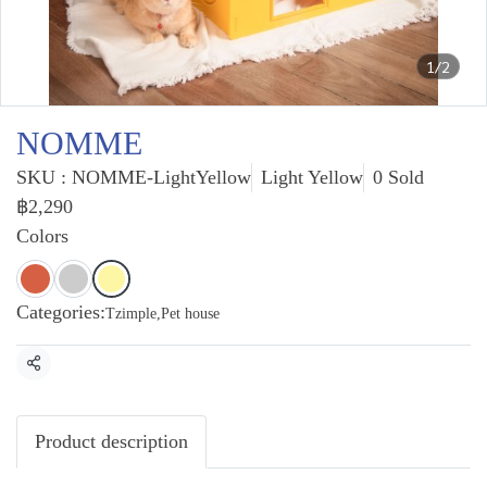
1/2
NOMME
SKU : NOMME-LightYellow
Light Yellow
0 Sold
฿2,290
Colors
Categories:
Tzimple
,
Pet house
Share
Product description