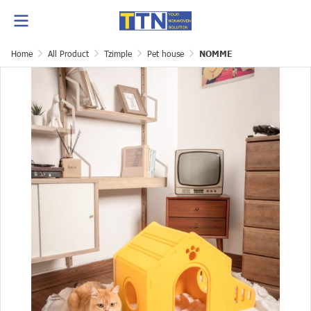
Home
All Product
Tzimple
Pet house
NOMME