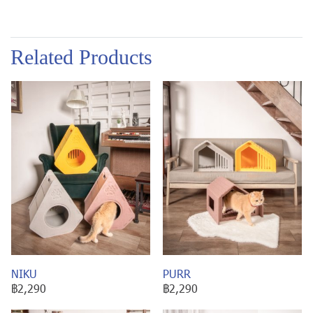
Related Products
NIKU
PURR
฿2,290
฿2,290