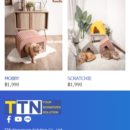
MOBBY
SCRATCHIE
฿1,990
฿1,990
TTN Nonwoven Solution Co., Ltd.