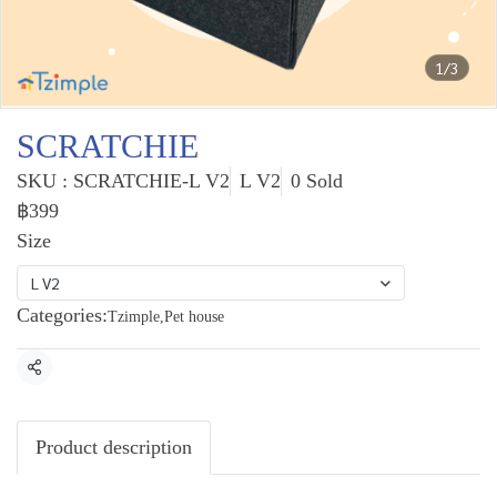
1/3
SCRATCHIE
SKU : SCRATCHIE-L V2
L V2
0 Sold
฿399
Size
L V2
Categories:
Tzimple
,
Pet house
Share
Product description