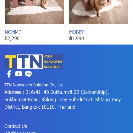
NOMME
MOBBY
฿2,290
฿1,990
TTN Nonwoven Solution Co., Ltd.
Address : 316/41–48 Sukhumvit 22 (Sainamthip),
Sukhumvit Road, Khlong Toey Sub-district, Khlong Toey
District, Bangkok 10110, Thailand
Contact Us