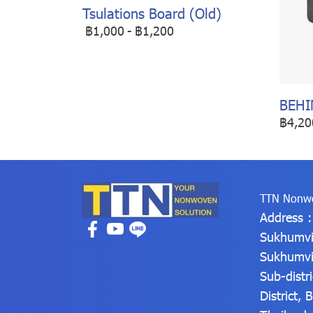
Tsulations Board (Old)
฿1,000
-
฿1,200
BEHI
฿4,20
TTN Nonwo
Address 
Sukhumvi
Sukhumvi
Sub-distr
District,