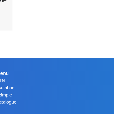
enu
TN
sulation
zimple
atalogue