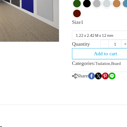
Size1
1.22 x 2.42 M x 12 mm
Quantity
Add to cart
Categories:
Tsulation
,
Board
Share
m