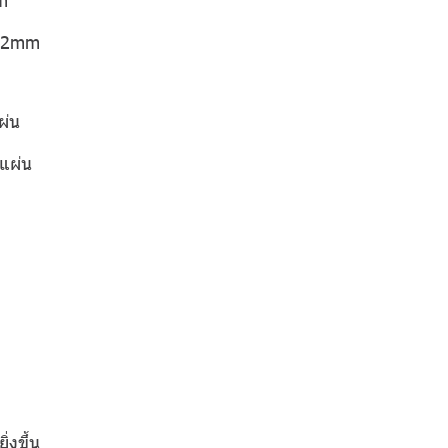
 12mm
ผ่น
แผ่น
่งขึ้น