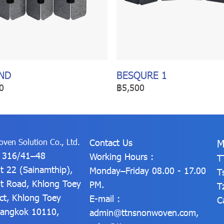
ND
BESQURE 1
0
฿5,500
ven Solution Co., Ltd.
Contact Us
M
: 316/41–48
Working Hours :
T
t 22 (Sainamthip),
Monday–Friday 08.00 - 17.00
T
t Road, Khlong Toey
PM.
T
ict, Khlong Toey
E-mail :
C
 Bangkok 10110,
admin@ttnsnonwoven.com
,