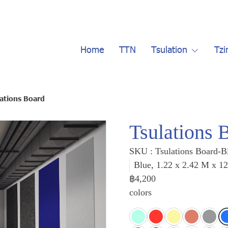
Home
TTN
Tsulation
Tzi
ations Board
Tsulations 
SKU : Tsulations Board-B
Blue, 1.22 x 2.42 M x 
฿4,200
colors