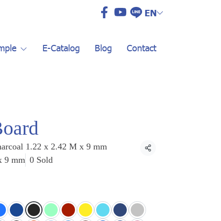
EN
mple
E-Catalog
Blog
Contact
Board
harcoal 1.22 x 2.42 M x 9 mm
Share
 x 9 mm
0 Sold