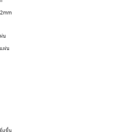
 12mm
ผ่น
แผ่น
่งขึ้น