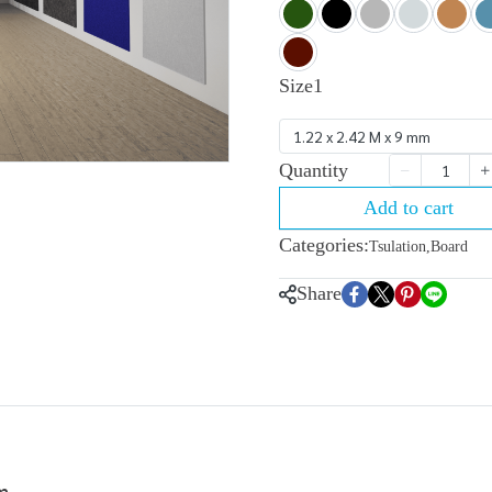
Size1
1.22 x 2.42 M x 9 mm
Quantity
Add to cart
Categories:
Tsulation
,
Board
Share
m