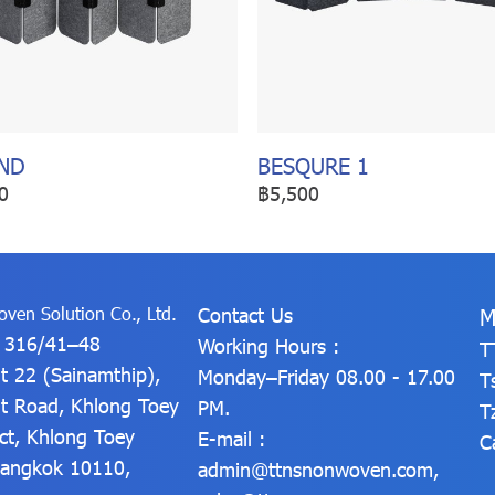
ND
BESQURE 1
0
฿5,500
ven Solution Co., Ltd.
Contact Us
M
: 316/41–48
Working Hours :
T
t 22 (Sainamthip),
Monday–Friday 08.00 - 17.00
T
t Road, Khlong Toey
PM.
T
ict, Khlong Toey
E-mail :
C
 Bangkok 10110,
admin@ttnsnonwoven.com
,