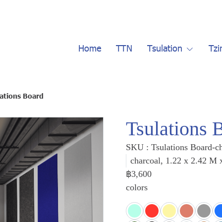
Home
TTN
Tsulation
Tzi
ations Board
Tsulations 
SKU : Tsulations Board-c
charcoal, 1.22 x 2.42 M
฿3,600
colors