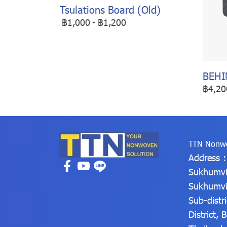
Tsulations Board (Old)
฿1,000
-
฿1,200
BEHI
฿4,20
TTN Nonwo
Address 
Sukhumvi
Sukhumvi
Sub-distr
District,