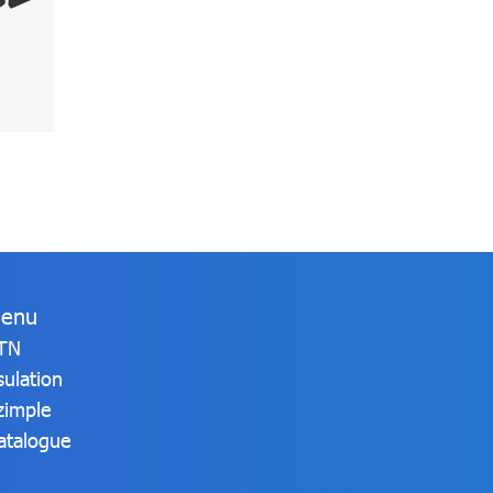
enu
TN
sulation
zimple
atalogue