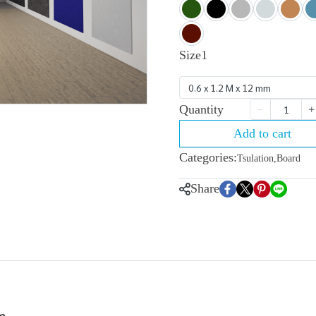
Size1
0.6 x 1.2 M x 12 mm
Quantity
Add to cart
Categories:
Tsulation
,
Board
Share
m