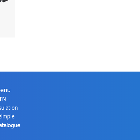
enu
TN
sulation
zimple
atalogue