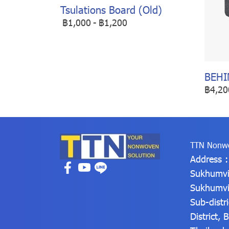
Tsulations Board (Old)
฿1,000
-
฿1,200
BEHI
฿4,20
TTN Nonwo
Address 
Sukhumvi
Sukhumvi
Sub-distr
District,