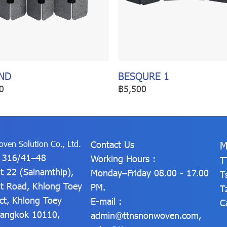
ND
BESQURE 1
0
฿5,500
ven Solution Co., Ltd.
Contact Us
M
: 316/41–48
Working Hours :
T
t 22 (Sainamthip),
Monday–Friday 08.00 - 17.00
T
t Road, Khlong Toey
PM.
T
ict, Khlong Toey
E-mail :
C
 Bangkok 10110,
admin@ttnsnonwoven.com
,