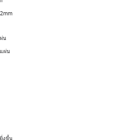
 12mm
ผ่น
แผ่น
่งขึ้น