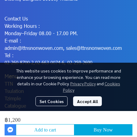
Contact Us
Working Hours :
Monday–Friday 08.00 - 17.00 PM.
E-mail :
admin@ttnsnonwoven.com
,
sales@ttnsnonwoven.com
Tel :
02-260-8700-2
,
02-663-0074-6
,
02-259-2690
This website uses cookies to improve performance and
Menu
enhance your browsing experience. You can read more
TTN
details in our Cookie Policy.
Privacy Policy
and
Cookies
Policy
Tsulation
Tzimple
Set Cookies
Accept All
Catalogue
฿1,200
© Copyright 2025 All Rights Reserved.
Add to cart
Buy Now
Powered By
MakeWebEasy