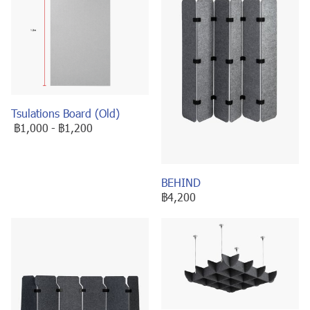
Tsulations Board (Old)
฿1,000
-
฿1,200
BEHIND
฿4,200