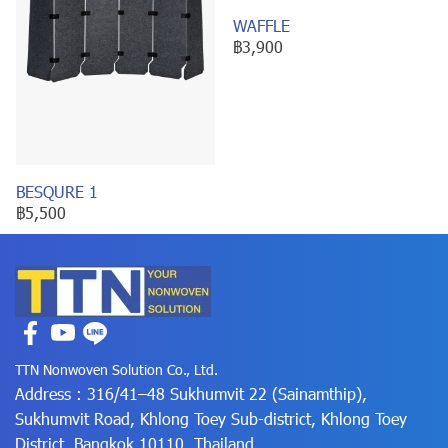
WAFFLE
฿3,900
BESQURE 1
฿5,500
TTN Nonwoven Solution Co., Ltd.
Address : 316/41–48 Sukhumvit 22 (Sainamthip),
Sukhumvit Road, Khlong Toey Sub-district, Khlong Toey
District, Bangkok 10110, Thailand