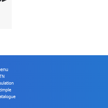
enu
TN
sulation
zimple
atalogue