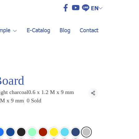
EN
mple
E-Catalog
Blog
Contact
Board
ight charcoal0.6 x 1.2 M x 9 mm
Share
2 M x 9 mm
0 Sold