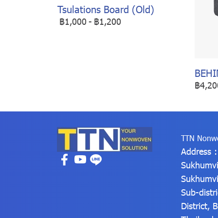
Tsulations Board (Old)
฿1,000
-
฿1,200
BEHI
฿4,20
TTN Nonwo
Address 
Sukhumvi
Sukhumvi
Sub-distr
District,