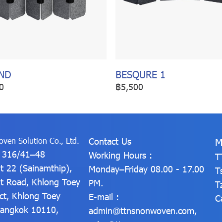
ND
BESQURE 1
0
฿5,500
ven Solution Co., Ltd.
Contact Us
M
: 316/41–48
Working Hours :
T
t 22 (Sainamthip),
Monday–Friday 08.00 - 17.00
T
t Road, Khlong Toey
PM.
T
ict, Khlong Toey
E-mail :
C
 Bangkok 10110,
admin@ttnsnonwoven.com
,