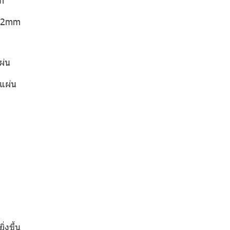
 12mm
ผ่น
แผ่น
่งขึ้น