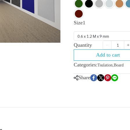
Size1
0.6 x 1.2 M x 9 mm
Quantity
Add to cart
Categories:
Tsulation
,
Board
Share
m