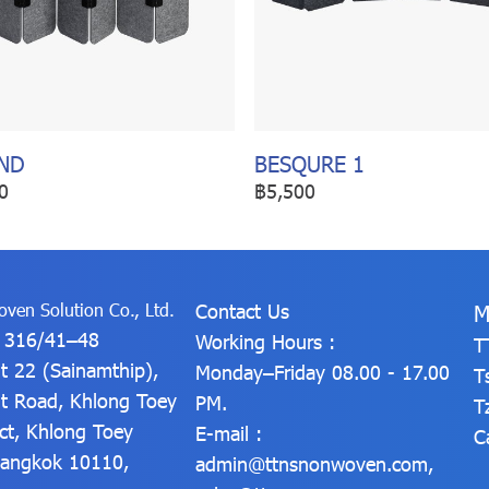
ND
BESQURE 1
0
฿5,500
ven Solution Co., Ltd.
Contact Us
M
: 316/41–48
Working Hours :
T
t 22 (Sainamthip),
Monday–Friday 08.00 - 17.00
T
t Road, Khlong Toey
PM.
T
ict, Khlong Toey
E-mail :
C
 Bangkok 10110,
admin@ttnsnonwoven.com
,