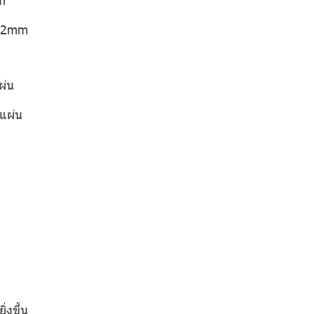
 12mm
ผ่น
แผ่น
่งขึ้น