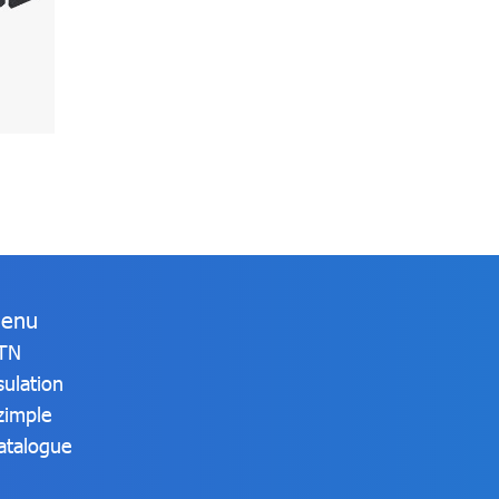
enu
TN
sulation
zimple
atalogue