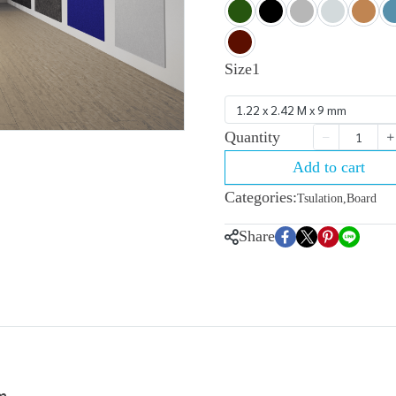
Size1
1.22 x 2.42 M x 9 mm
Quantity
Add to cart
Categories:
Tsulation
,
Board
Share
m