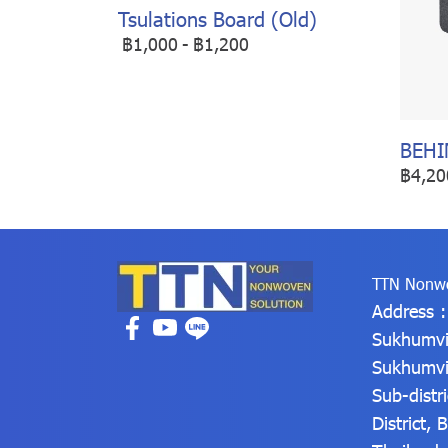
Tsulations Board (Old)
฿1,000
-
฿1,200
BEHI
฿4,20
TTN Nonwo
Address 
Sukhumvi
Sukhumvi
Sub-distr
District,