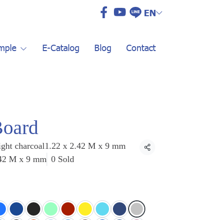
EN
mple
E-Catalog
Blog
Contact
Board
ight charcoal1.22 x 2.42 M x 9 mm
Share
2.42 M x 9 mm
0 Sold