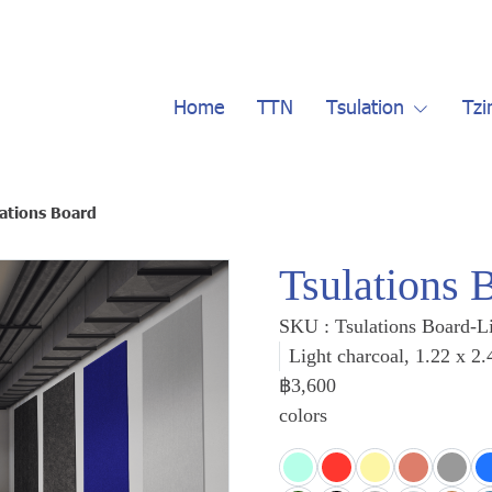
Home
TTN
Tsulation
Tzi
ations Board
Tsulations 
SKU : Tsulations Board-L
Light charcoal, 1.22 x 
฿3,600
colors