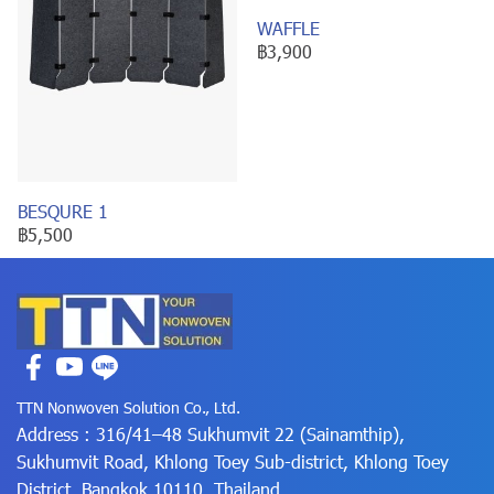
WAFFLE
฿3,900
BESQURE 1
฿5,500
TTN Nonwoven Solution Co., Ltd.
Address : 316/41–48 Sukhumvit 22 (Sainamthip),
Sukhumvit Road, Khlong Toey Sub-district, Khlong Toey
District, Bangkok 10110, Thailand