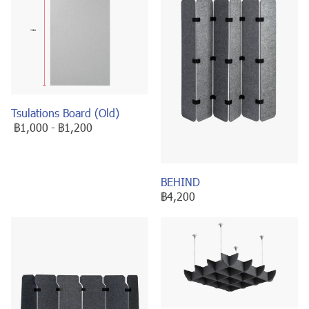
Tsulations Board (Old)
฿1,000
-
฿1,200
BEHIND
฿4,200