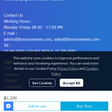
Contact Us
Working Hours :
Monday–Friday 08.00 - 17.00 PM.
E-mail :
admin@ttnsnonwoven.com
,
sales@ttnsnonwoven.com
Tel :
02-260-8700-2
,
02-663-0074-6
,
02-259-2690
This website uses cookies to improve performance and
Menu
enhance your browsing experience. You can read more
TTN
details in our Cookie Policy.
Privacy Policy
and
Cookies
Policy
Tsulation
Tzimple
Set Cookies
Accept All
Catalogue
฿1,200
© Copyright 2025 All Rights Reserved.
Add to cart
Buy Now
Powered By
MakeWebEasy