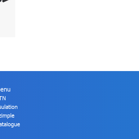
enu
TN
sulation
zimple
atalogue