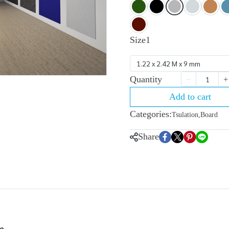
Size1
1.22 x 2.42 M x 9 mm
Quantity
Add to cart
Categories:
Tsulation
,
Board
Share
m