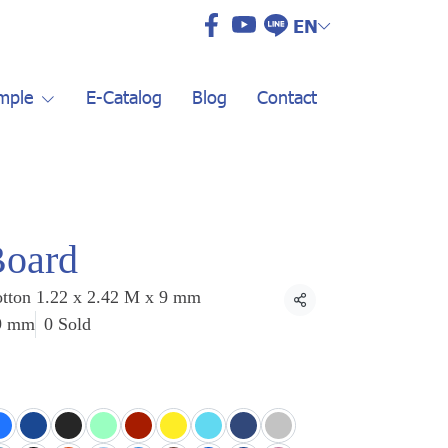
EN
mple
E-Catalog
Blog
Contact
Board
otton 1.22 x 2.42 M x 9 mm
Share
 9 mm
0 Sold