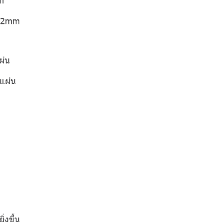
 12mm
ผ่น
แผ่น
่งขึ้น