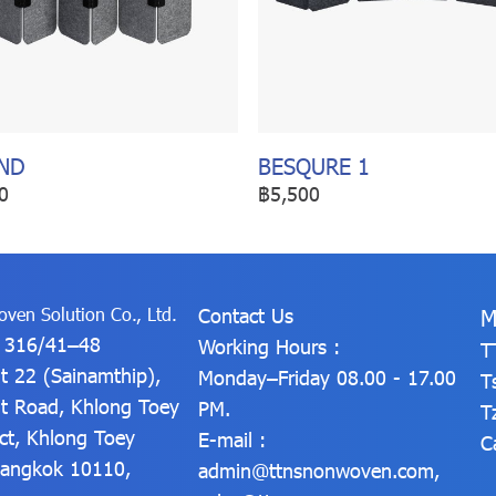
ND
BESQURE 1
0
฿5,500
ven Solution Co., Ltd.
Contact Us
M
: 316/41–48
Working Hours :
T
t 22 (Sainamthip),
Monday–Friday 08.00 - 17.00
T
t Road, Khlong Toey
PM.
T
ict, Khlong Toey
E-mail :
C
 Bangkok 10110,
admin@ttnsnonwoven.com
,