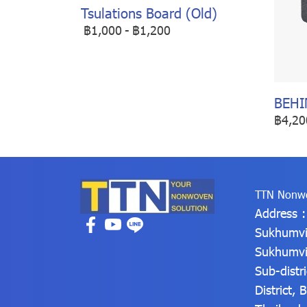
Tsulations Board (Old)
฿1,000
-
฿1,200
BEHI
฿4,20
TTN Nonwo
Address 
Sukhumvi
Sukhumvi
Sub-distr
District,