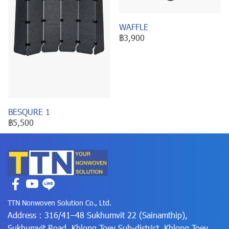
WAFFLE
฿3,900
BESQURE 1
฿5,500
TTN Nonwoven Solution Co., Ltd.
Address : 316/41–48 Sukhumvit 22 (Sainamthip),
Sukhumvit Road, Khlong Toey Sub-district, Khlong Toey