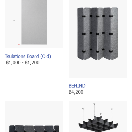
Tsulations Board (Old)
฿1,000
-
฿1,200
BEHIND
฿4,200