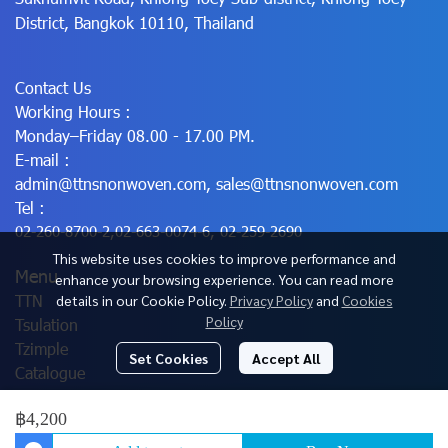
District, Bangkok 10110, Thailand
Contact Us
Working Hours :
Monday–Friday 08.00 - 17.00 PM.
E-mail :
admin@ttnsnonwoven.com
,
sales@ttnsnonwoven.com
Tel :
02-260-8700-2
,
02-663-0074-6
,
02-259-2690
This website uses cookies to improve performance and
Menu
enhance your browsing experience. You can read more
TTN
details in our Cookie Policy.
Privacy Policy
and
Cookies
Policy
Tsulation
Tzimple
Set Cookies
Accept All
Catalogue
฿4,200
© Copyright 2025 All Rights Reserved.