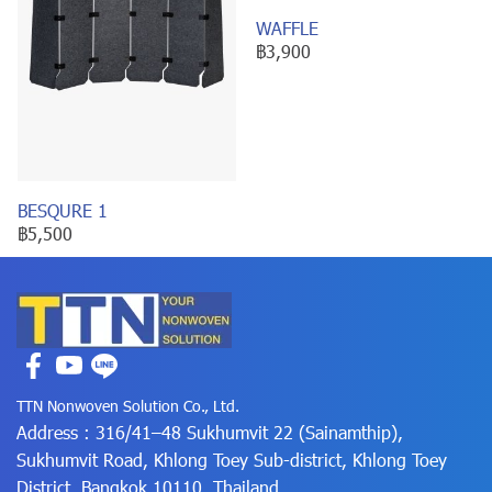
WAFFLE
฿3,900
BESQURE 1
฿5,500
TTN Nonwoven Solution Co., Ltd.
Address : 316/41–48 Sukhumvit 22 (Sainamthip),
Sukhumvit Road, Khlong Toey Sub-district, Khlong Toey
District, Bangkok 10110, Thailand