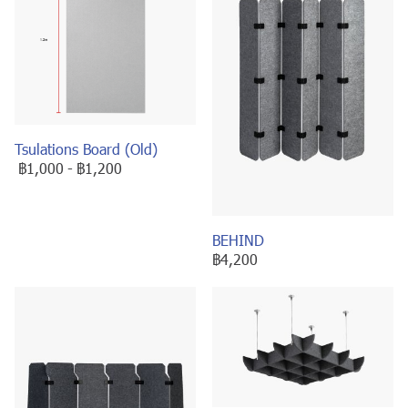
Tsulations Board (Old)
฿1,000
-
฿1,200
BEHIND
฿4,200