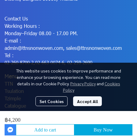
Contact Us
Working Hours :
Monday–Friday 08.00 - 17.00 PM.
E-mail :
admin@ttnsnonwoven.com
,
sales@ttnsnonwoven.com
Tel :
02-260-8700-2
,
02-663-0074-6
,
02-259-2690
This website uses cookies to improve performance and
Menu
enhance your browsing experience. You can read more
TTN
details in our Cookie Policy.
Privacy Policy
and
Cookies
Policy
Tsulation
Tzimple
Set Cookies
Accept All
Catalogue
฿4,200
© Copyright 2025 All Rights Reserved.
Add to cart
Buy Now
Powered By
MakeWebEasy