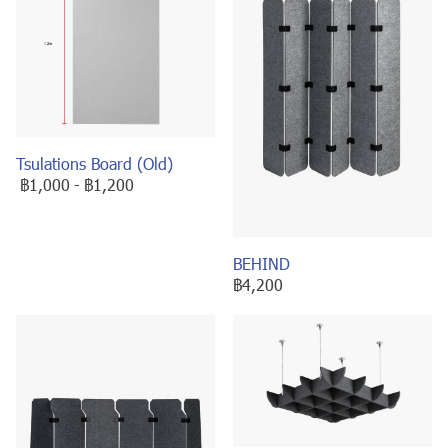
Tsulations Board (Old)
฿1,000
-
฿1,200
BEHIND
฿4,200