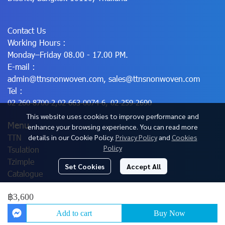
Contact Us
Working Hours :
Monday–Friday 08.00 - 17.00 PM.
E-mail :
admin@ttnsnonwoven.com
,
sales@ttnsnonwoven.com
Tel :
02-260-8700-2
,
02-663-0074-6
,
02-259-2690
This website uses cookies to improve performance and
Menu
enhance your browsing experience. You can read more
TTN
details in our Cookie Policy.
Privacy Policy
and
Cookies
Policy
Tsulation
Tzimple
Set Cookies
Accept All
Catalogue
฿3,600
© Copyright 2025 All Rights Reserved.
Add to cart
Buy Now
Powered By
MakeWebEasy