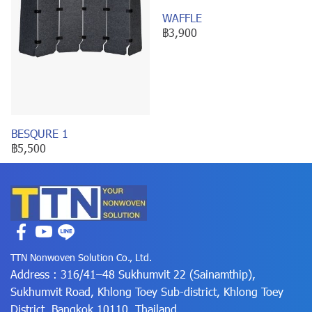
WAFFLE
฿3,900
BESQURE 1
฿5,500
TTN Nonwoven Solution Co., Ltd.
Address : 316/41–48 Sukhumvit 22 (Sainamthip),
Sukhumvit Road, Khlong Toey Sub-district, Khlong Toey
District, Bangkok 10110, Thailand