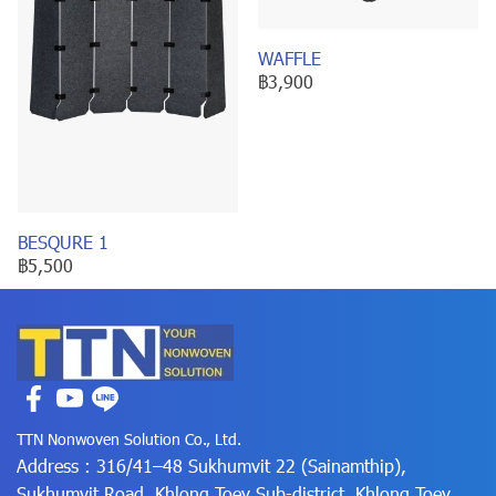
WAFFLE
฿3,900
BESQURE 1
฿5,500
TTN Nonwoven Solution Co., Ltd.
Address : 316/41–48 Sukhumvit 22 (Sainamthip),
Sukhumvit Road, Khlong Toey Sub-district, Khlong Toey