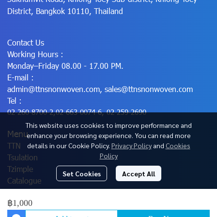
District, Bangkok 10110, Thailand
Contact Us
Working Hours :
Monday–Friday 08.00 - 17.00 PM.
E-mail :
admin@ttnsnonwoven.com
,
sales@ttnsnonwoven.com
Tel :
02-260-8700-2
,
02-663-0074-6
,
02-259-2690
This website uses cookies to improve performance and
Menu
enhance your browsing experience. You can read more
TTN
details in our Cookie Policy.
Privacy Policy
and
Cookies
Policy
Tsulation
Tzimple
Set Cookies
Accept All
Catalogue
฿1,000
© Copyright 2025 All Rights Reserved.