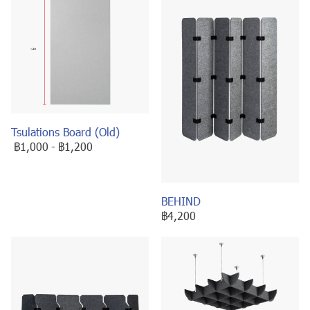
Tsulations Board (Old)
฿1,000
-
฿1,200
BEHIND
฿4,200