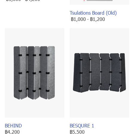
Tsulations Board (Old)
฿1,000
-
฿1,200
BEHIND
BESQURE 1
฿4,200
฿5,500