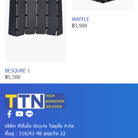
WAFFLE
฿3,900
BESQURE 1
฿5,500
บริษัท ทีทีเอ็น นันวูเว่น โซลูชั่น จำกัด
ที่อยู่ : 316/41-48 สุขุมวิท 22