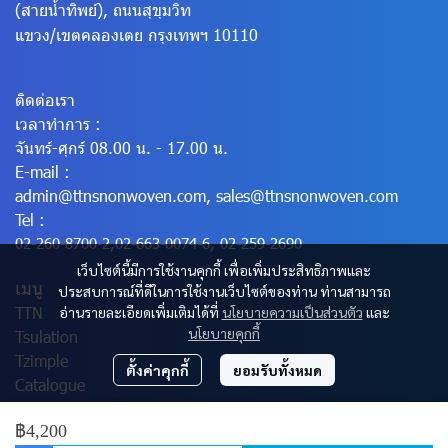
(สายน้ำทิพย์), ถนนสุขุมวิท
แขวง/เขตคลองเตย
กรุงเทพฯ 10110
ติดต่อเรา
เวลาทำการ :
จันทร์-ศุกร์ 08.00 น. - 17.00 น.
E-mail :
admin@ttnsnonwoven.com
,
sales@ttnsnonwoven.com
Tel :
02-260-8700-2
,
02-663-0074-6
,
02-259-2690
เว็บไซต์นี้มีการใช้งานคุกกี้ เพื่อเพิ่มประสิทธิภาพและ
เมนู
ประสบการณ์ที่ดีในการใช้งานเว็บไซต์ของท่าน ท่านสามารถ
TTN
อ่านรายละเอียดเพิ่มเติมได้ที่
นโยบายความเป็นส่วนตัว
และ
นโยบายคุกกี้
Tsulation
Tzimple
ตั้งค่าคุกกี้
ยอมรับทั้งหมด
Catalogue
฿4,200