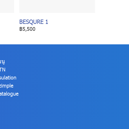
BESQURE 1
฿5,500
มนู
TN
sulation
zimple
atalogue