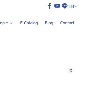
TH
mple
E-Catalog
Blog
Contact
แชร์