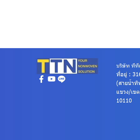
บริษัท ทีทีเ
ที่อยู่ : 
(สายน้ำทิ
แขวง/เข
10110