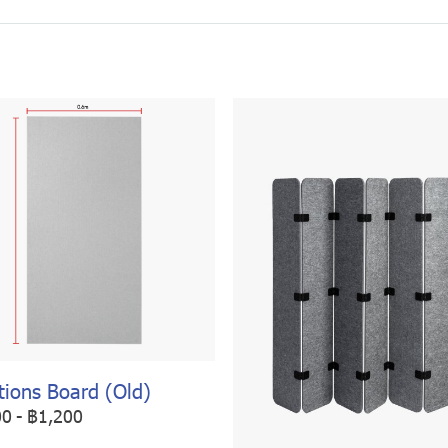
tions Board (Old)
00
-
฿1,200