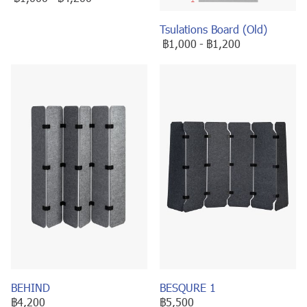
Tsulations Board (Old)
฿1,000
-
฿1,200
BEHIND
BESQURE 1
฿4,200
฿5,500