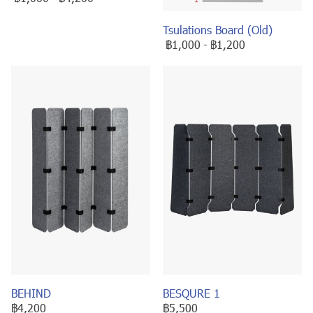
Tsulations Board (Old)
฿1,000
-
฿1,200
BEHIND
BESQURE 1
฿4,200
฿5,500