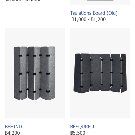
Tsulations Board (Old)
฿1,000
-
฿1,200
BEHIND
BESQURE 1
฿4,200
฿5,500