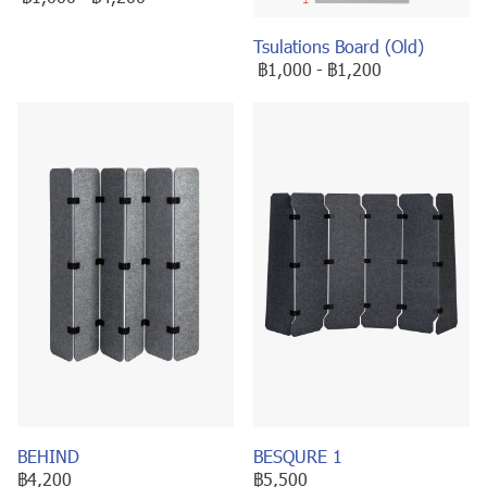
Tsulations Board (Old)
฿1,000
-
฿1,200
BEHIND
BESQURE 1
฿4,200
฿5,500