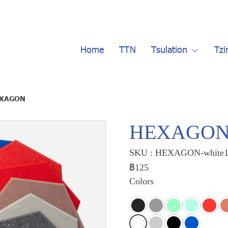
Home
TTN
Tsulation
Tzi
XAGON
HEXAGO
SKU : HEXAGON-white
฿125
Colors