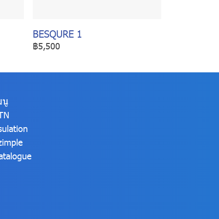
BESQURE 1
฿5,500
มนู
TN
sulation
zimple
atalogue