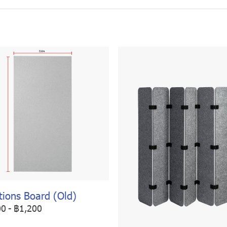
tions Board (Old)
00
-
฿1,200