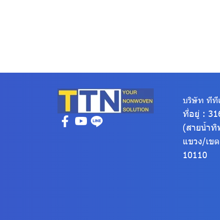
บริษัท ทีทีเ
ที่อยู่ : 
(สายน้ำทิ
แขวง/เข
10110