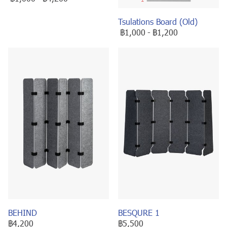
Tsulations Board (Old)
฿1,000
-
฿1,200
BEHIND
BESQURE 1
฿4,200
฿5,500