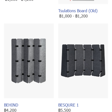
Tsulations Board (Old)
฿1,000
-
฿1,200
BEHIND
BESQURE 1
฿4,200
฿5,500