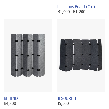
Tsulations Board (Old)
฿1,000
-
฿1,200
BEHIND
BESQURE 1
฿4,200
฿5,500