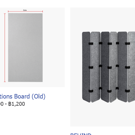
tions Board (Old)
00
-
฿1,200