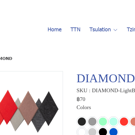
Home
TTN
Tsulation
Tzi
MOND
DIAMOND
SKU : DIAMOND-LightB
฿70
Colors