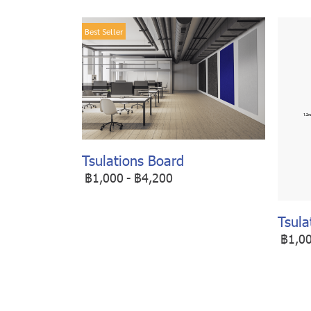
Best Seller
Tsulations Board
฿1,000
-
฿4,200
Tsula
฿1,0