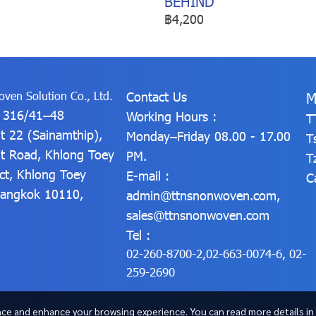
BEHIND
฿4,200
ven Solution Co., Ltd.
Contact Us
M
: 316/41–48
Working Hours :
T
t 22 (Sainamthip),
Monday–Friday 08.00 - 17.00
T
t Road, Khlong Toey
PM.
T
ict, Khlong Toey
E-mail :
C
 Bangkok 10110,
admin@ttnsnonwoven.com
,
sales@ttnsnonwoven.com
Tel :
02-260-8700-2
,
02-663-0074-6
,
02-
259-2690
ce and enhance your browsing experience. You can read more details in