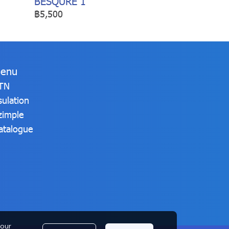
BESQURE 1
฿5,500
enu
TN
sulation
zimple
atalogue
 our