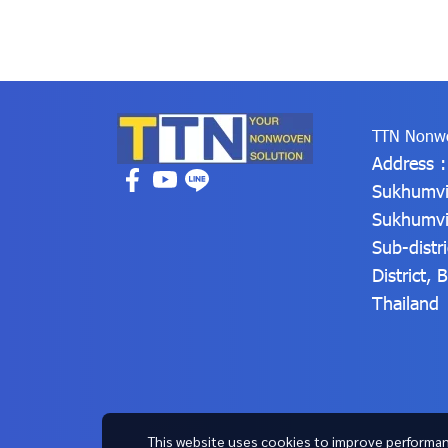
TTN Nonwo
Address 
Sukhumvi
Sukhumvi
Sub-distr
District,
Thailand
This website uses cookies to improve performan