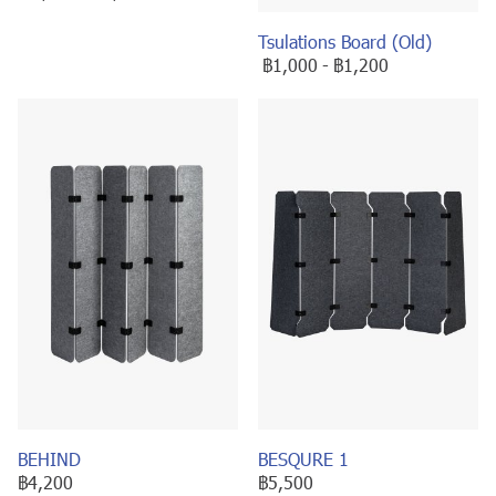
Tsulations Board (Old)
฿1,000
-
฿1,200
BEHIND
BESQURE 1
฿4,200
฿5,500