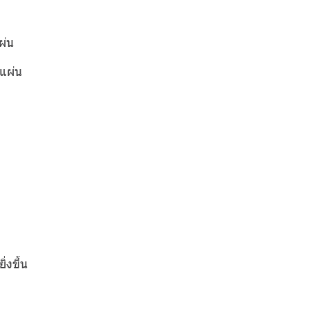
ผ่น
แผ่น
่งขึ้น