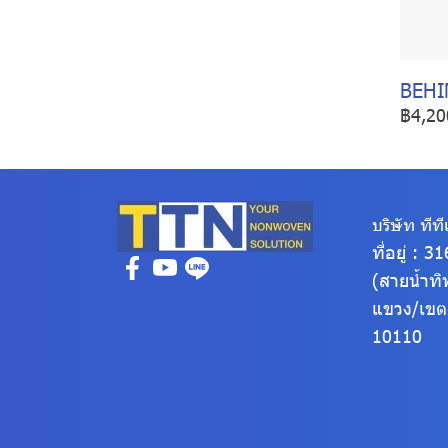
BEHI
฿4,20
บริษัท ทีทีเ
ที่อยู่ : 
(สายน้ำทิ
แขวง/เข
10110