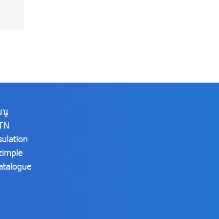
มนู
TN
sulation
zimple
atalogue