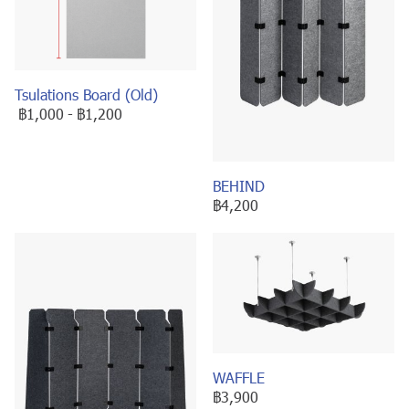
Tsulations Board (Old)
฿1,000
-
฿1,200
BEHIND
฿4,200
WAFFLE
฿3,900