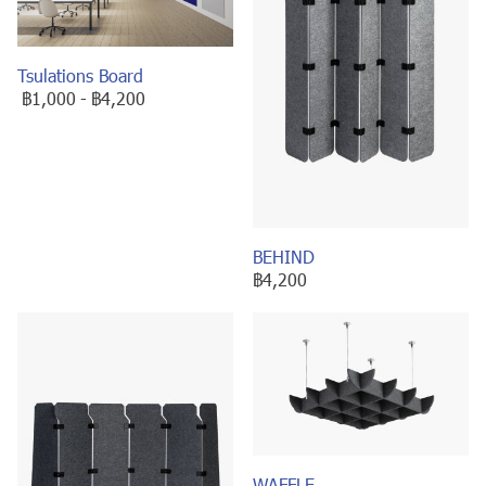
Tsulations Board
฿1,000
-
฿4,200
BEHIND
฿4,200
WAFFLE