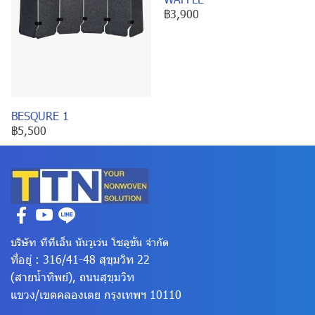
฿3,900
BESQURE 1
฿5,500
บริษัท ทีทีเอ็น นันวูเว่น โซลูชั่น จำกัด
ที่อยู่ : 316/41-48 สุขุมวิท 22
(สายน้ำทิพย์), ถนนสุขุมวิท
แขวง/เขตคลองเตย
กรุงเทพฯ 10110