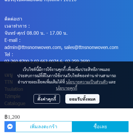
ติดต่อเรา
เวลาทำการ :
จันทร์-ศุกร์ 08.00 น. - 17.00 น.
E-mail :
admin@ttnsnonwoven.com
,
sales@ttnsnonwoven.com
Tel :
02-260-8700-2
,
02-663-0074-6
,
02-259-2690
เว็บไซต์นี้มีการใช้งานคุกกี้ เพื่อเพิ่มประสิทธิภาพและ
เมนู
ประสบการณ์ที่ดีในการใช้งานเว็บไซต์ของท่าน ท่านสามารถ
TTN
อ่านรายละเอียดเพิ่มเติมได้ที่
นโยบายความเป็นส่วนตัว
และ
นโยบายคุกกี้
Tsulation
Tzimple
ตั้งค่าคุกกี้
ยอมรับทั้งหมด
Catalogue
฿1,200
© Copyright 2025 All Rights Reserved.
เพิ่มลงตะกร้า
ซื้อเลย
Powered By
MakeWebEasy