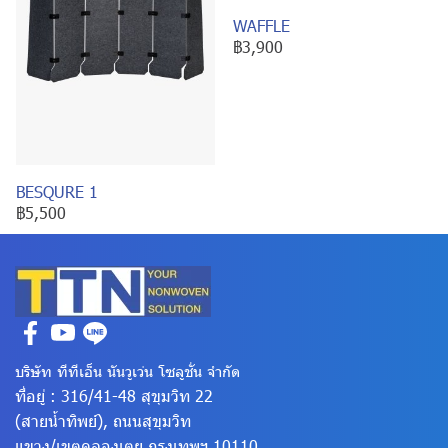
WAFFLE
฿3,900
BESQURE 1
฿5,500
บริษัท ทีทีเอ็น นันวูเว่น โซลูชั่น จำกัด
ที่อยู่ : 316/41-48 สุขุมวิท 22
(สายน้ำทิพย์), ถนนสุขุมวิท
แขวง/เขตคลองเตย
กรุงเทพฯ 10110