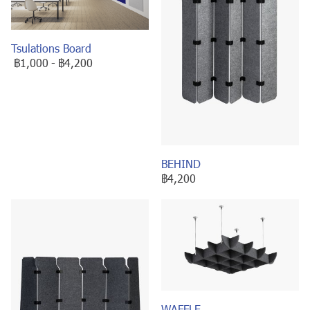
Tsulations Board
฿1,000
-
฿4,200
BEHIND
฿4,200
WAFFLE