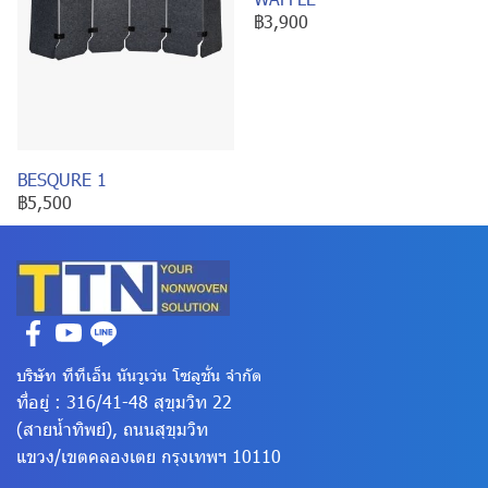
฿3,900
BESQURE 1
฿5,500
บริษัท ทีทีเอ็น นันวูเว่น โซลูชั่น จำกัด
ที่อยู่ : 316/41-48 สุขุมวิท 22
(สายน้ำทิพย์), ถนนสุขุมวิท
แขวง/เขตคลองเตย
กรุงเทพฯ 10110